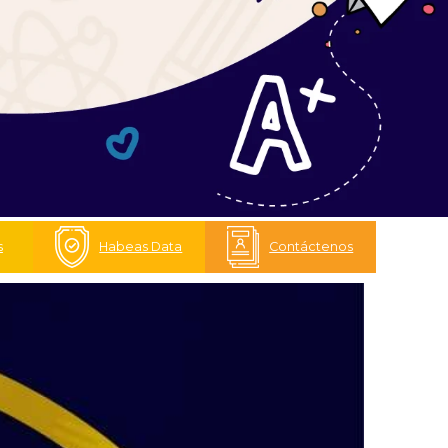
s
Habeas Data
Contáctenos