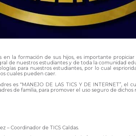
en la formación de sus hijos, es importante propiciar 
egral de nuestros estudiantes y de toda la comunidad ed
logías para nuestros estudiantes, por lo cual espriori
 los cuales pueden caer.
padres es "MANEJO DE LAS TICS Y DE INTERNET”, el cu
 padres de familia, para promover el uso seguro de dichos
ez – Coordinador de TICS Caldas.