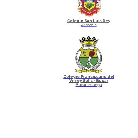
Colegio San Luis Rey
Armenia
Colegio Franciscano del
Virrey Solís - Bucar
Bucaramanga