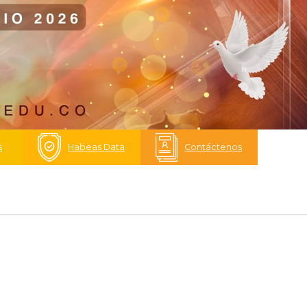
s
Habeas Data
Contáctenos