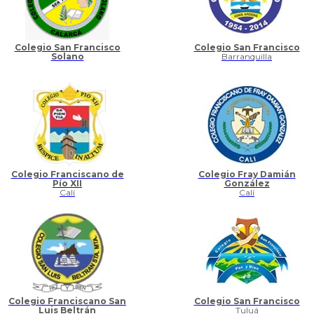
Colegio San Francisco
Colegio San Francisco
Solano
Barranquilla
Colegio Franciscano de
Colegio Fray Damián
Pío XII
González
Calí
Calí
Colegio Franciscano San
Colegio San Francisco
Luis Beltrán
Tuluá