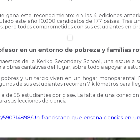
ue gana este reconocimiento: en las 4 ediciones ante
ulado este año 10.000 candidatos de 177 países. Tras un
tos, pero todos comprometidos con sus estudiantes en ci
ofesor en un entorno de pobreza y familias ro
maestros de la Keriko Secondary School, una escuela se
a obras caritativas del lugar, sobre todo a apoyar a estu
 pobres y un tercio viven en un hogar monoparental.
gunos de sus estudiantes recorren 7 kilómetros para lleg
a de 58 estudiantes por clase. La falta de una conexión 
ara sus lecciones de ciencia.
es/590714898/Un-franciscano-que-ensena-ciencias-en-un