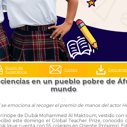
Buzón de
Correo
Descarga
Sugerencia
iencias en un pueblo pobre de Áfr
mundo
i se emociona al recoger el premio de manos del actor
príncipe de Dubái Mohammed Al Maktoum, vestido con su 
ibió este domingo el Global Teacher Prize, conocido c
ái (que cuenta con 55 colegios en Oriente Próximo). E