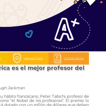
s
Habeas Data
Contáctenos
ica es el mejor profesor del
 Hugh Jackman
hábito franciscano, Peter Tabichi, profesor de
omo "el Nobel de los profesores". El premio lo
stá dotado con un millón de dólares que deben