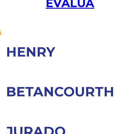
EVALÚA
HENRY
BETANCOURTH
JURADO