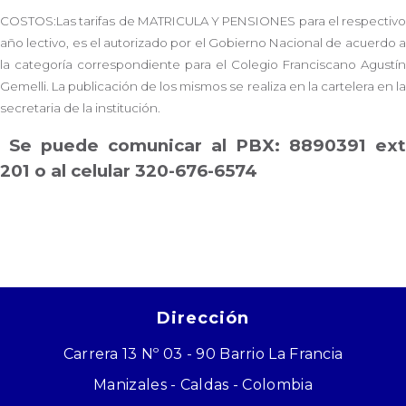
COSTOS:Las tarifas de MATRICULA Y PENSIONES para el respectivo
año lectivo, es el autorizado por el Gobierno Nacional de acuerdo a
la categoría correspondiente para el Colegio Franciscano Agustín
Gemelli. La publicación de los mismos se realiza en la cartelera en la
secretaria de la institución.
Se puede comunicar al PBX: 8890391 ext
201 o al celular 320-676-6574
Dirección
Carrera 13 Nº 03 - 90 Barrio La Francia
Manizales - Caldas - Colombia