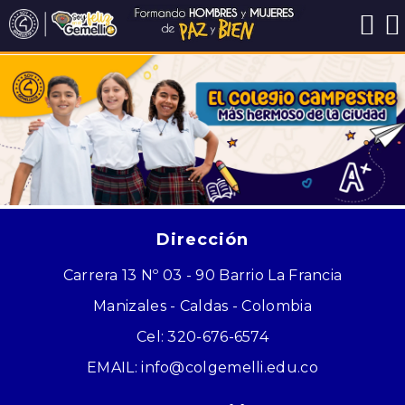
Dirección
Carrera 13 Nº 03 - 90 Barrio La Francia
Manizales - Caldas - Colombia
Cel: 320-676-6574
EMAIL: info@colgemelli.edu.co