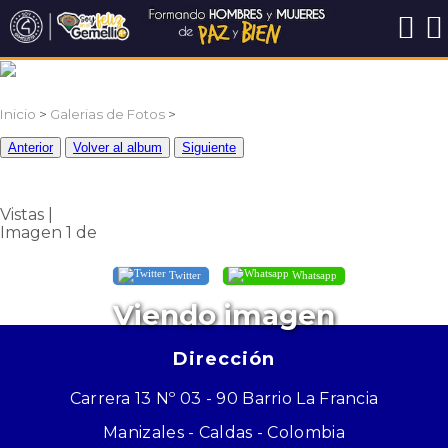
Inicio
>
Galerias de Fotos
>
Anterior
Volver al album
Siguiente
Vistas |
Imagen 1 de
Twitter
Whatsapp
Viendo imagen
Dirección
Carrera 13 Nº 03 - 90 Barrio La Francia
Manizales - Caldas - Colombia