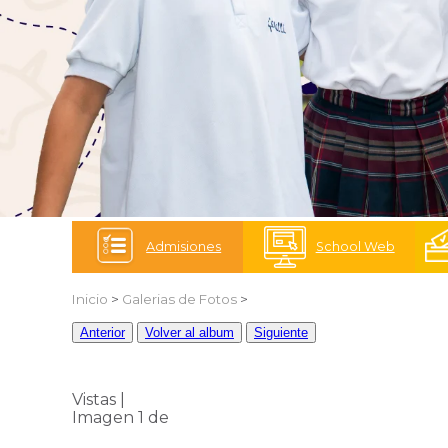
Admisiones
School Web
Inicio
>
Galerias de Fotos
>
Anterior
Volver al album
Siguiente
Vistas |
Imagen 1 de