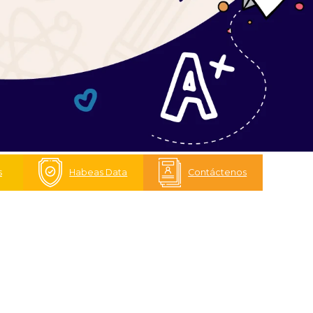
s
Habeas Data
Contáctenos