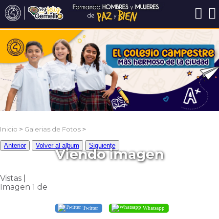
Inicio
>
Galerias de Fotos
>
Anterior
Volver al album
Siguiente
Viendo imagen
Vistas |
Imagen 1 de
Twitter
Whatsapp