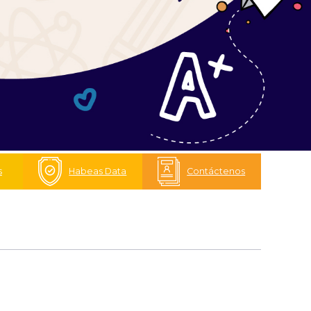
s
Habeas Data
Contáctenos