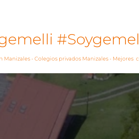
gemelli #Soygemell
n Manizales - Colegios privados Manizales - Mejores 