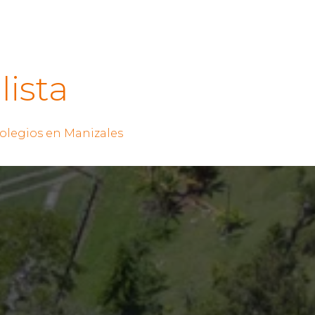
ista
colegios en Manizales