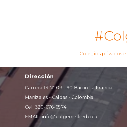
#Col
Colegios privados e
Dirección
Carrera 13 Nº 03 - 90 Barrio La Francia
Manizales - Caldas - Colombia
Cel: 320-676-6574
EMAIL: info@colgemelli.edu.co