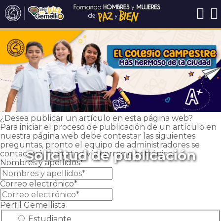
¿Desea publicar un artículo en esta página web?
Para iniciar el proceso de publicación de un artículo en
nuestra página web debe contestar las siguientes
preguntas, pronto el equipo de administradores se
Solicitud de publicación
contactará con usted vía correo electrónico.
Nombres y apellidos*
Correo electrónico*
Perfil Gemellista
Estudiante