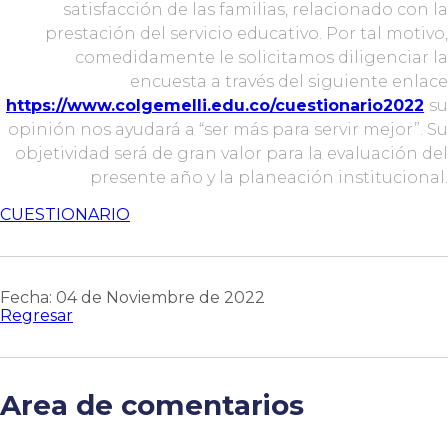
satisfacción de las familias, relacionado con la
prestación del servicio educativo. Por tal motivo,
comedidamente le solicitamos diligenciar la
encuesta a través del siguiente enlace
https://www.colgemelli.edu.co/cuestionario2022
su
opinión nos ayudará a “ser más para servir mejor”. Su
objetividad será de gran valor para la evaluación del
presente año y la planeación institucional.
CUESTIONARIO
Fecha: 04 de Noviembre de 2022
Regresar
Area de comentarios