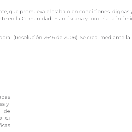
nte, que promueva el trabajo en condiciones
dignas 
nte en la Comunidad
Franciscana y
proteja la intimi
oral (Resolución 2646 de 2008). Se crea
mediante la 
adas
sa y
s de
a su
icas