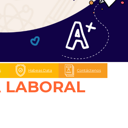
s
Habeas Data
Contáctenos
A LABORAL