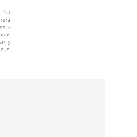
nirá
nará
es y
asos
ón y
 sus