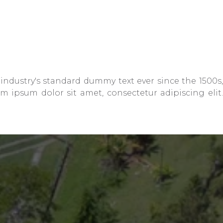
ndustry's standard dummy text ever since the 1500s,
ipsum dolor sit amet, consectetur adipiscing elit.