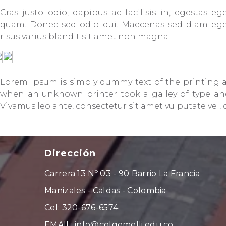
Cras justo odio, dapibus ac facilisis in, egestas eg
quam. Donec sed odio dui. Maecenas sed diam eg
risus varius blandit sit amet non magna.
Lorem Ipsum is simply dummy text of the printing a
when an unknown printer took a galley of type and
Vivamus leo ante, consectetur sit amet vulputate vel, 
Dirección
Carrera 13 Nº 03 - 90 Barrio La Francia
Manizales - Caldas - Colombia
Cel: 320-676-6574
EMAIL: info@colgemelli.edu.co