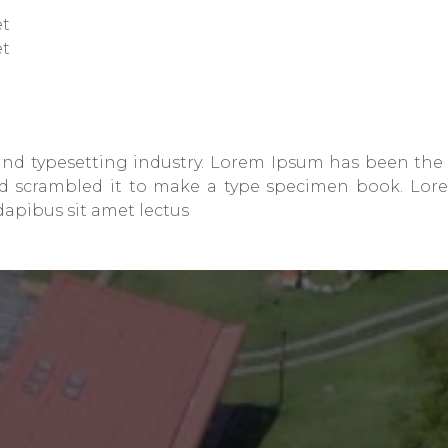
et
et
nd typesetting industry. Lorem Ipsum has been the i
 scrambled it to make a type specimen book. Lorem 
dapibus sit amet lectus